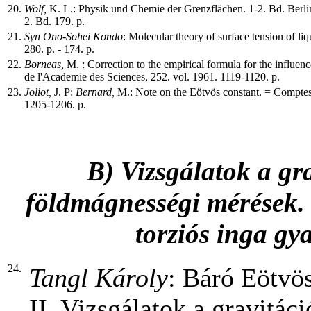
20.
Wolf,
K. L.: Physik und Chemie der Grenzflächen. 1-2. Bd. Berlin-
2. Bd. 179. p.
21.
Syn Ono-Sohei Kondo
: Molecular theory of surface tension of l
280. p. - 174. p.
22.
Borneas,
M. :
Correction to the empirical formula for the influ
de l'Academie des Sciences, 252. vol. 1961. 1119-1120. p.
23.
Joliot,
J. P:
Bernard,
M.:
Note on the Eötvös constant. = Compte
1205-1206. p.
B) Vizsgálatok a gra
földmágnességi mérések. 
torziós inga gy
24.
Tangl Károly
: Báró Eötvö
II. Vizsgálatok a gravitác