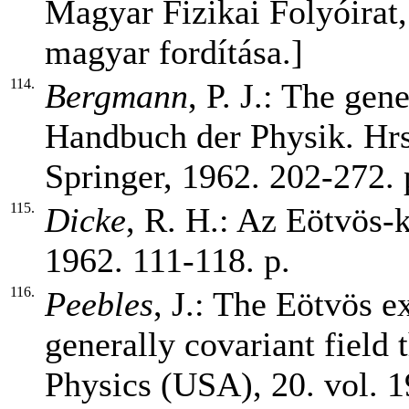
Magyar Fizikai Folyóirat,
magyar fordítása.]
114.
Bergmann
, P. J.: The gene
Handbuch der Physik. Hrsg
Springer, 1962. 202-272. p
115.
Dicke
, R. H.: Az Eötvös-k
1962. 111-118. p.
116.
Peebles
, J.: The Eötvös e
generally covariant field 
Physics (USA), 20. vol. 1