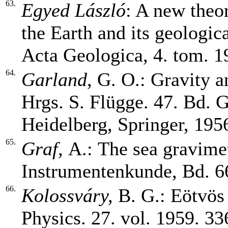
63.
Egyed László
: A new theor
the Earth and its geologi
Acta Geologica, 4. tom. 19
64.
Garland
, G. O.: Gravity 
Hrgs. S. Flügge. 47. Bd. G
Heidelberg, Springer, 1956
65.
Graf,
A.:
The sea gravimet
Instrumentenkunde, Bd. 66
66.
Kolossváry,
B. G.: Eötvös
Physics. 27. vol. 1959. 33