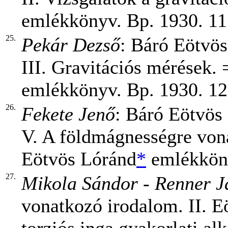
emlékkönyv. Bp. 1930. 11
25.
Pekár Dezső
: Báró Eötvö
III. Gravitációs mérések.
emlékkönyv. Bp. 1930. 12
26.
Fekete Jenő
: Báró Eötvös
V. A földmágnességre vona
Eötvös Lóránd
*
emlékköny
27.
Mikola Sándor
-
Renner J
vonatkozó irodalom. II. E