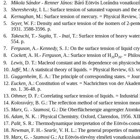
2.
Mikola Sándor - Renner János:
Báró Eötvös Lorándra vonatkozó 
3.
Shereshevsky,
I. L.: Surface tension of saturated vapours and the
4.
Kernaghan,
M.: Surface tension of mercury. = Physical Review, 3
5.
Seyer,
W. F.: Density and surface tension of the isomers of 2-pen
1931. 3588-3596. p.
6.
Takeuchi,
T
.- Sugita,
T
. - Inai,
T.: Surface tension of heavy water
554. p.
7.
Ferguson,
A
.- Kennedy,
S. J.: On the surface tension of liquid cr
8.
Cockett,
A. H.
- Ferguson,
A.: Surface tension of H
D
. = Philo
26
26
9.
Lewis,
D. T.: Macleod constant and its dependence on physicochem
10.
Jaffé,
M.: A statistical theory of liquids. = Physical Review, 63. v
11.
Guggenheim,
E. A.: The principle of corresponding states. = Jou
12.
Eucken,
A.:
Constitution of water. = Nachrichten von der Akade
no. 1. 36-48. p.
13.
Othmer,
D.
F.: Correlating surface tension of liquids. = Industri
14.
Kolossváry,
B. G.: The reflection method of surface tension meas
15.
Marx,
G. -
Szamosi,
G.: Die Oberflächenergie angeregter Atomke
16.
Adam,
N
.
K. : Physical Chemistry. Oxford, Clarendon, 1956. XII,
17.
Palit,
S. R.: Thermodynamique interpretation of the Eötvös-consta
18.
Newman,
F. H
.- Searle,
V. H. L.: The general properties of matte
19.
Marx,
G.
- Szamosi
G.: Az Eötvös-törvény elméleti vonatkozásair