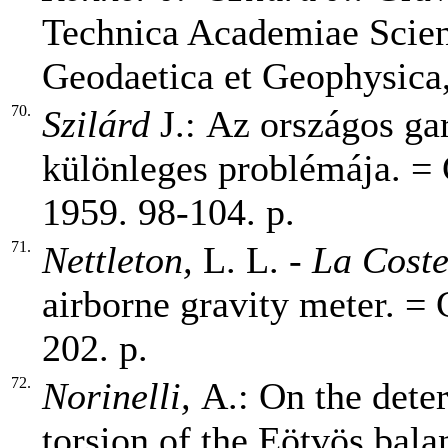
Technica Academiae Scien
Geodaetica et Geophysica,
70.
Szilárd
J.:
Az országos gar
különleges problémája. = 
1959. 98-104. p.
71.
Nettleton,
L. L.
- La Cost
airborne gravity meter. = 
202. p.
72.
Norinelli,
A.:
On the deter
torsion of the Eötvös bala