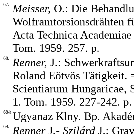
67.
Meisser,
O.: Die Behandl
Wolframtorsionsdrähten f
Acta Technica Academiae 
Tom. 1959. 257. p.
68.
Renner,
J.:
Schwerkraftsun
Roland Eötvös Tätigkeit.
Scientiarum Hungaricae, S
1. Tom. 1959. 227-242. p.
68/a
Ugyanaz Klny. Bp. Akadém
69.
Renner
J
.- Szilárd
J.:
Grav