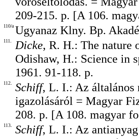
vöröseltolódás. = Magyar 
209-215. p. [A 106. magya
110/a
Ugyanaz Klny. Bp. Akadém
111.
Dicke
, R. H.: The nature o
Odishaw, H.: Science in 
1961. 91-118. p.
112.
Schiff
, L. I.: Az általános
igazolásáról = Magyar Fiz
208. p. [A 108. magyar fo
113.
Schiff
, L. I.: Az antianya