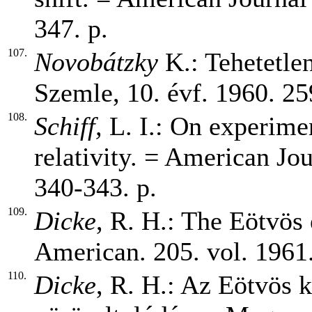
347. p.
107.
Novobátzky
K.: Tehetetlen
Szemle, 10. évf. 1960. 25
108.
Schiff,
L. I.: On experimen
relativity. = American Jou
340-343. p.
109.
Dicke
, R. H.: The Eötvös 
American. 205. vol. 1961.
110.
Dicke
, R. H.: Az Eötvös k