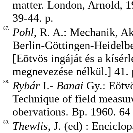
matter. London, Arnold, 19
39-44. p.
87.
Pohl,
R. A.: Mechanik, Ak
Berlin-Göttingen-Heidelber
[Eötvös ingáját és a kísérl
megnevezése nélkül.] 41. 
88.
Rybár
I.-
Banai
Gy.: Eötvö
Technique of field measur
obervations. Bp. 1960. 64 
89.
Thewlis
, J. (ed) : Enciclo