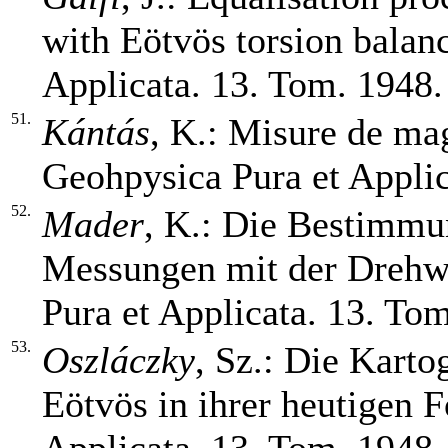
with Eötvös torsion balan
Applicata. 13. Tom. 1948.
51.
Kántás
, K.: Misure de ma
Geohpysica Pura et Applic
52.
Mader
, K.: Die Bestimmu
Messungen mit der Drehw
Pura et Applicata. 13. Tom
53.
Oszláczky
, Sz.: Die Kart
Eötvös in ihrer heutigen 