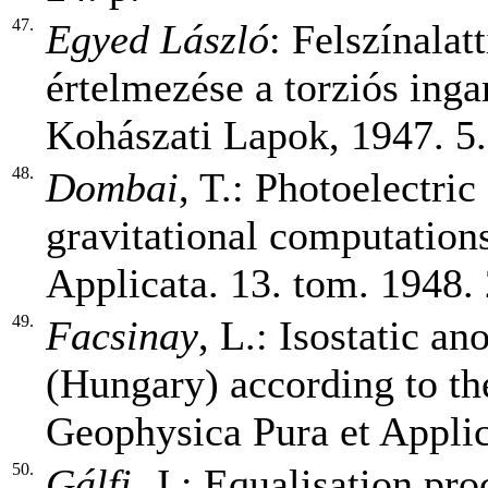
47.
Egyed László
: Felszínalat
értelmezése a torziós ing
Kohászati Lapok, 1947. 5. 
48.
Dombai
, T.: Photoelectric
gravitational computation
Applicata. 13. tom. 1948. 
49.
Facsinay
, L.: Isostatic a
(Hungary) according to th
Geophysica Pura et Applic
50.
Gálfi
, J.: Equalisation pr