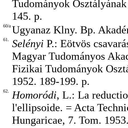
Tudományok Osztályának K
145. p.
60/a
Ugyanaz Klny. Bp. Akadém
61.
Selényi
P.: Eötvös csavará
Magyar Tudományos Akad
Fizikai Tudományok Osztá
1952. 189-199. p.
62.
Homoródi
, L.: La reducti
l'ellipsoide. = Acta Tech
Hungaricae, 7. Tom. 1953.