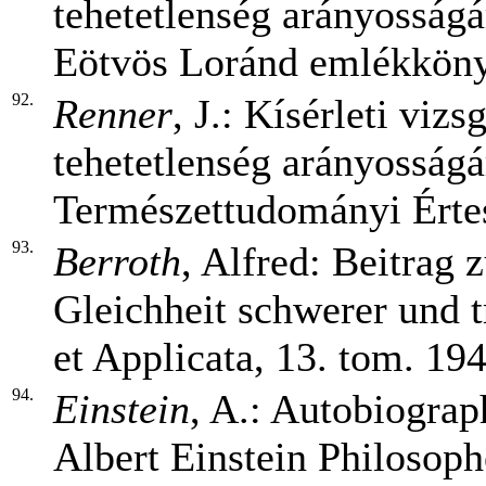
tehetetlenség arányosság
Eötvös Loránd emlékkönyv
92.
Renner
, J.: Kísérleti viz
tehetetlenség arányosságá
Természettudományi Értesí
93.
Berroth
, Alfred: Beitrag
Gleichheit schwerer und 
et Applicata, 13. tom. 194
94.
Einstein
, A.: Autobiograph
Albert Einstein Philosoph