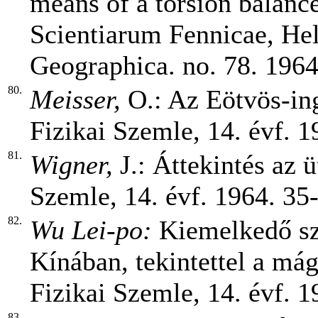
means of a torsion balan
Scientiarum Fennicae, Hels
Geographica. no. 78. 1964.
80.
Meisser,
O.: Az Eötvös-in
Fizikai Szemle, 14. évf. 19
81.
Wigner,
J.: Áttekintés az 
Szemle, 14. évf. 1964. 35-
82.
Wu Lei-po:
Kiemelkedő sz
Kínában, tekintettel a má
Fizikai Szemle, 14. évf. 1
83.