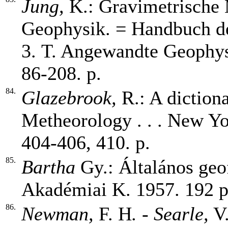
Jung,
K.: Gravimetrische
Geophysik. = Handbuch de
3. T. Angewandte Geophysi
86-208. p.
84.
Glazebrook,
R.: A dictiona
Metheorology . . . New Yo
404-406, 410. p.
85.
Bartha
Gy.: Általános geo
Akadémiai K. 1957. 192 p
86.
Newman,
F.
H
. - Searle,
V.