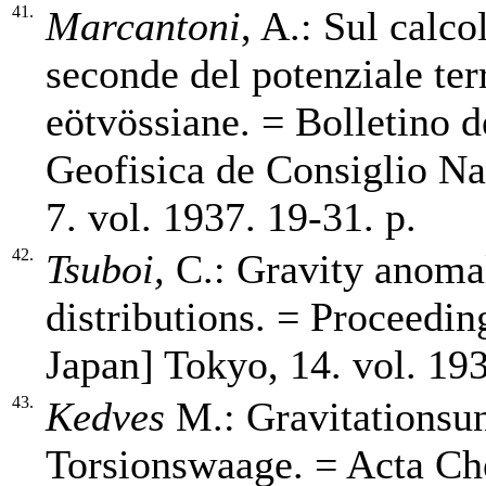
41.
Marcantoni
, A.: Sul calc
seconde del potenziale ter
eötvössiane. = Bolletino d
Geofisica de Consiglio Naz
7. vol. 1937. 19-31. p.
42.
Tsuboi,
C.: Gravity anoma
distributions. = Proceedi
Japan] Tokyo, 14. vol. 193
43.
Kedves
M.: Gravitationsu
Torsionswaage. = Acta Ch