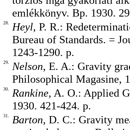
torziós inga gyakorlati a
emlékkönyv. Bp. 1930. 29
28.
Heyl
, P. R.: Redeterminati
Bureau of Standards. = Jou
1243-1290. p.
29.
Nelson
, E. A.: Gravity gr
Philosophical Magasine, 1
30.
Rankine
, A. O.: Applied G
1930. 421-424. p.
31.
Barton
, D. C.: Gravity m