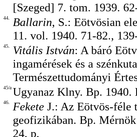
[Szeged] 7. tom. 1939. 62-
44.
Ballarin
, S.: Eötvösian el
11. vol. 1940. 71-82., 139
45.
Vitális István
: A báró Eötv
ingamérések és a szénkuta
Természettudományi Értesí
45/a
Ugyanaz Klny. Bp. 1940. 
46.
Fekete
J.: Az Eötvös-féle 
geofizikában. Bp. Mérnök 
24. p.