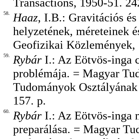
Transactions, 1950-51. 24
58.
Haaz
, I.B.: Gravitációs é
helyzetének, méreteinek 
Geofizikai Közlemények, 1
59.
Rybár
I.: Az Eötvös-inga 
problémája. = Magyar T
Tudományok Osztályának K
157. p.
60.
Rybár
I.: Az Eötvös-inga 
preparálása. = Magyar T