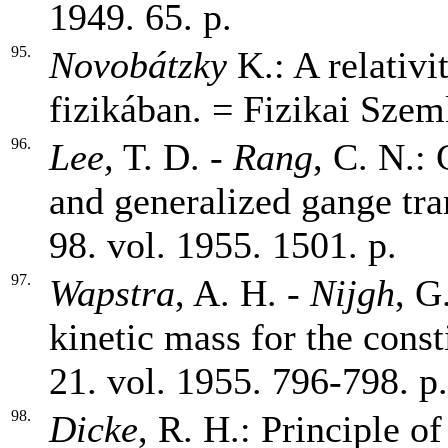
1949. 65. p.
95.
Novobátzky
K.: A relativi
fizikában. = Fizikai Szeml
96.
Lee,
T. D. -
Rang
, C. N.:
and generalized gange tr
98. vol. 1955. 1501. p.
97.
Wapstra
, A. H. -
Nijgh
, G
kinetic mass for the const
21. vol. 1955. 796-798. p.
98.
Dicke
, R. H.: Principle o