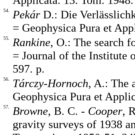
Applicata. 13. Tom. 1948.
54.
Pekár
D.: Die Verlässlich
= Geophysica Pura et Appl
55.
Rankine
, O.: The search f
= Journal of the Institute 
597. p.
56.
Tárczy-Hornoch
, A.: The 
Geophysica Pura et Applica
57.
Browne
, B. C. -
Cooper
, 
gravity surveys of 1938 a