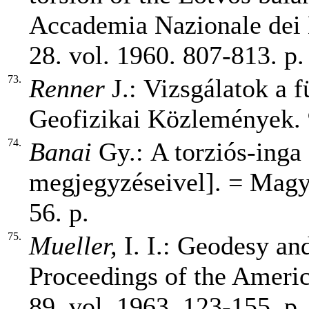
Accademia Nazionale dei 
28. vol. 1960. 807-813. p.
73.
Renner
J.:
Vizsgálatok a f
Geofizikai Közlemények. 9
74.
Banai
Gy.:
A torziós-inga 
megjegyzéseivel]. = Magya
56. p.
75.
Mueller,
I. I.: Geodesy an
Proceedings of the Americ
89. vol. 1963. 123-155. p.