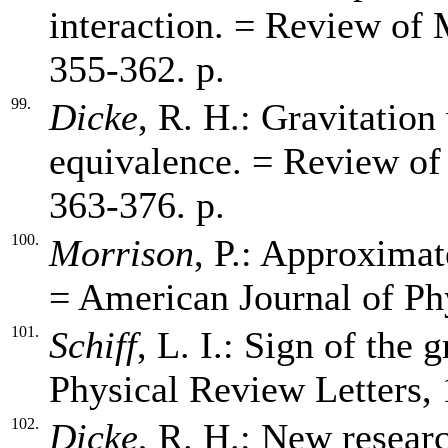
interaction. = Review of 
355-362. p.
99.
Dicke
, R. H.: Gravitation
equivalence. = Review of
363-376. p.
100.
Morrison
, P.: Approximat
= American Journal of Phy
101.
Schiff
, L. I.: Sign of the 
Physical Review Letters, 
102.
Dicke
, R. H.: New researc