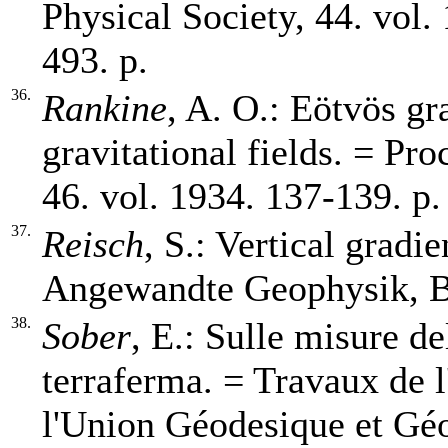
Physical Society, 44. vol.
493. p.
36.
Rankine
, A. O.: Eötvös gr
gravitational fields. = Pro
46. vol. 1934. 137-139. p.
37.
Reisch
, S.: Vertical gradi
Angewandte Geophysik, Bd
38.
Sober
, E.: Sulle misure de
terraferma. = Travaux de 
l'Union Géodesique et Géo