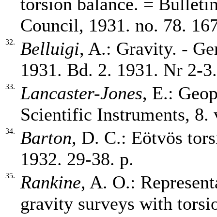
torsion balance. = Bulleti
Council, 1931. no. 78. 167
32.
Belluigi
, A.: Gravity. - G
1931. Bd. 2. 1931. Nr 2-3.
33.
Lancaster-Jones
, E.: Geop
Scientific Instruments, 8. 
34.
Barton
, D. C.: Eötvös tors
1932. 29-38. p.
35.
Rankine
, A. O.: Represent
gravity surveys with torsi