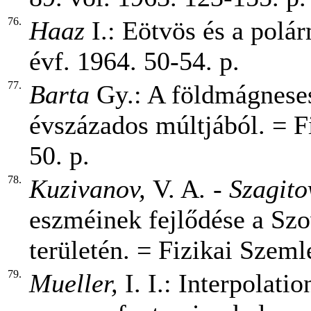
76.
Haaz
I.:
Eötvös és a polár
évf. 1964. 50-54. p.
77.
Barta
Gy.: A földmágneses
évszázados múltjából. = Fi
50. p.
78.
Kuzivanov,
V. A
. - Szagito
eszméinek fejlődése a Szo
területén. = Fizikai Szemle
79.
Mueller,
I. I.: Interpolati