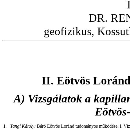
DR. RE
geofizikus, Kossut
II. Eötvös Lorán
A) Vizsgálatok a kapillar
Eötvös-
1.
Tangl Károly:
Báró Eötvös Loránd tudományos működése. I. Vizsg