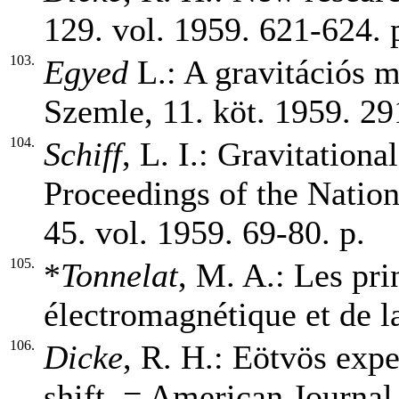
129. vol. 1959. 621-624. 
103.
Egyed
L.: A gravitációs m
Szemle, 11. köt. 1959. 29
104.
Schiff
, L. I.: Gravitationa
Proceedings of the Natio
45. vol. 1959. 69-80. p.
105.
*
Tonnelat
, M. A.: Les pri
électromagnétique et de la
106.
Dicke
, R. H.: Eötvös expe
shift. = American Journal 