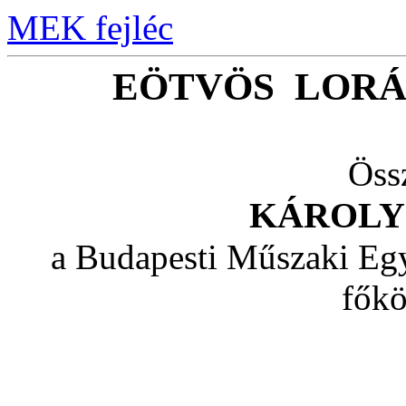
MEK fejléc
EÖTVÖS LORÁ
Össz
KÁROLY
a Budapesti Műszaki Eg
főkö