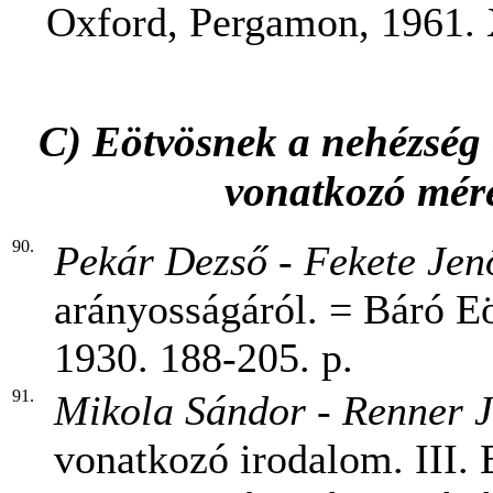
Oxford, Pergamon, 1961. 
C) Eötvösnek a nehézség 
vonatkozó méré
90.
Pekár
Dezső - Fekete Jen
arányosságáról. = Báró E
1930. 188-205. p.
91.
Mikola Sándor - Renner 
vonatkozó irodalom. III.