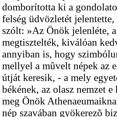
domborította ki a gondolat
felség üdvözletét jelentette
szólt: »Az Önök jelenléte, 
megtisztelték, kiválóan ked
annyiban is, hogy szimbólu
mellyel a mûvelt népek az e
útját keresik, - a mely egye
békének, az olasz nemzet e
meg Önök Athenaeumaiknak a
nép szavában gyökerezõ bizt