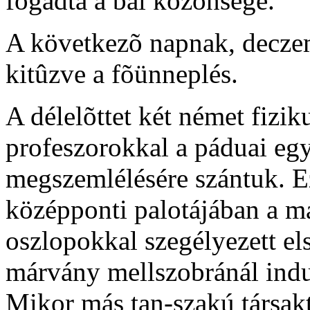
fogadta a bál közönsége.
A következõ napnak, deczem
kitûzve a fõünneplés.
A délelõttet két német fizik
profeszorokkal a páduai egy
megszemlélésére szántuk. Ez
középponti palotájában a má
oszlopokkal szegélyezett el
márvány mellszobránál indu
Mikor más tan-szakú társakt