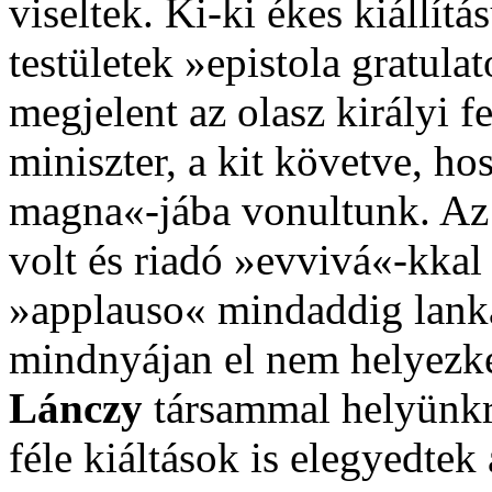
viseltek. Ki-ki ékes kiállítá
testületek »epistola gratula
megjelent az olasz királyi f
miniszter, a kit követve, h
magna«-jába vonultunk. Az 
volt és riadó »evvivá«-kkal 
»applauso« mindaddig lankad
mindnyájan el nem helyezk
Lánczy
társammal helyünkr
féle kiáltások is elegyedtek