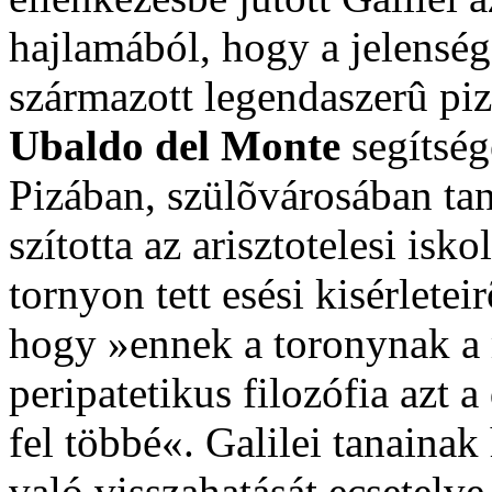
hajlamából, hogy a jelensé
származott legendaszerû piz
Ubaldo del Monte
segítsé
Pizában, szülõvárosában tan
szította az arisztotelesi isko
tornyon tett esési kisérlete
hogy »ennek a toronynak a
peripatetikus filozófia azt 
fel többé«. Galilei tanainak 
való visszahatását ecsetelv