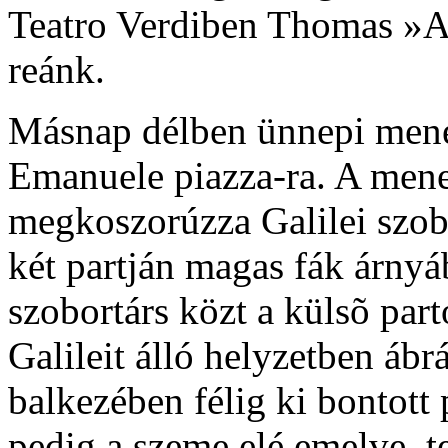
Teatro Verdiben Thomas »Am
reánk.
Másnap délben ünnepi menete
Emanuele piazza-ra. A menet
megkoszorúzza Galilei szobr
két partján magas fák árny
szobortárs közt a külsõ par
Galileit álló helyzetben ábr
balkezében félig ki bontott p
pedig a szeme elé emelve, t