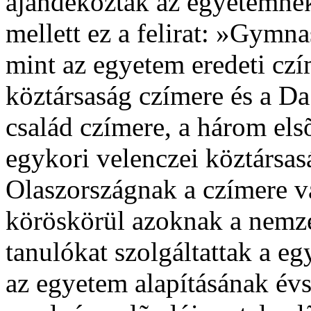
ajándékoztak az egyetemnek,
mellett ez a felirat: »Gym
mint az egyetem eredeti czí
köztársaság czímere és a Da
család czímere, a három els
egykori velenczei köztársas
Olaszországnak a czímere v
köröskörül azoknak a nemze
tanulókat szolgáltattak a e
az egyetem alapításának év