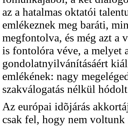
az a hatalmas oktatói talent
emlékeznek meg baráti, mint
megfontolva, és még azt a v
is fontolóra véve, a melyet 
gondolatnyilvánításáért kiál
emlékének: nagy megelégedé
szakválogatás nélkül hódolt
Az európai idõjárás akkortá
csak fel, hogy nem voltun