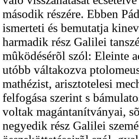
második részére. Ebben Pád
ismerteti és bemutatja kinev
harmadik rész Galilei tanszé
mûködésérõl szól: Eleinte ad
utóbb váltakozva ptolomeusi
mathézist, arisztotelesi mec
felfogása szerint s bámulat
voltak magántanítványai, sõt
negyedik rész Galilei szemé