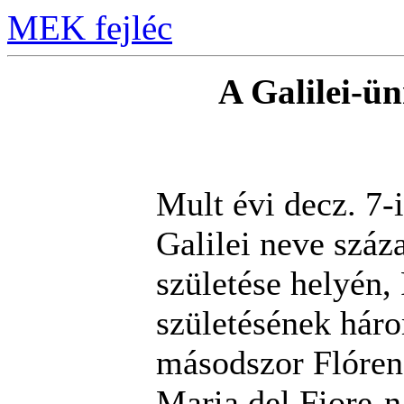
MEK fejléc
A Galilei-ü
Mult évi decz. 7
Galilei neve száz
születése helyén,
születésének hár
másodszor Flórenc
Maria del Fiore-n