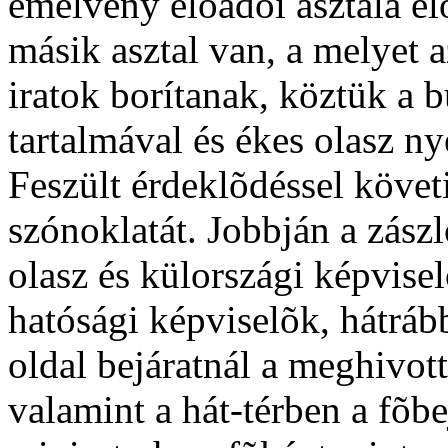
emelvény elõadói asztala elõ
másik asztal van, a melyet 
iratok borítanak, köztük a
tartalmával és ékes olasz ny
Feszült érdeklõdéssel követi
szónoklatát. Jobbján a zász
olasz és külországi képvisel
hatósági képviselõk, hátráb
oldal bejáratnál a meghivot
valamint a hát-térben a fõbe