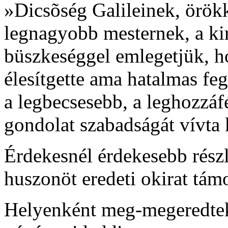
»Dicsõség Galileinek, örök
legnagyobb mesternek, a kir
büszkeséggel emlegetjük, 
élesítgette ama hatalmas fe
a legbecsesebb, a leghozzáf
gondolat szabadságát vívta 
Érdekesnél érdekesebb rész
huszonöt eredeti okirat tám
Helyenként meg-megeredtek 