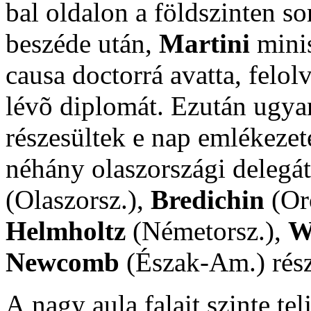
bal oldalon a földszinten so
beszéde után,
Martini
minis
causa doctorrá avatta, felol
lévõ diplomát. Ezután ugya
részesültek e nap emlékezet
néhány olaszországi delegát
(Olaszorsz.),
Bredichin
(Or
Helmholtz
(Németorsz.),
W
Newcomb
(Észak-Am.) rész
A
nagy aula falait szinte tel