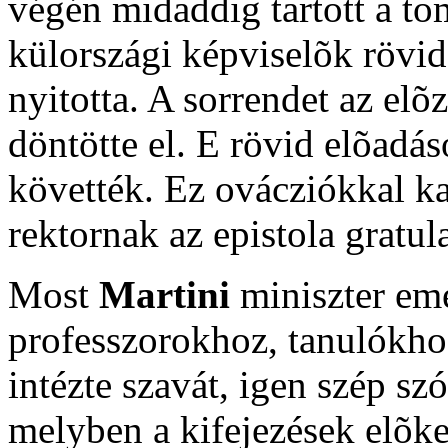
végén midaddig tartott a tom
külországi képviselõk rövi
nyitotta. A sorrendet az elõ
döntötte el. E rövid elõadá
követték. Ez ovácziókkal ka
rektornak az epistola gratula
Most
Martini
miniszter eme
professzorokhoz, tanulókho
intézte szavát, igen szép s
melyben a kifejezések elõke