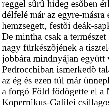
reggel sûrû hideg esõben é
délfelé már az egyre-másra 
hemzsegett, festõi deák-sap
De mintha csak a természet 
nagy fürkészõjének a tisztel
jobbára mindnyájan együtt 
Pedrocchiban ismerkedõ tal
az ég és ezen túl már ünne
a forgó Föld födögette el a 
Kopernikus-Galilei csillago