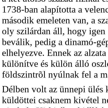
1738-ban alapította a velen
második emeleten van, a sza
oly szilárdan áll, hogy ige
beválik, pedig a dinamó-gé
elhelyezve. Ennek az alzata 
különítve és külön álló os
földszintrõl nyúlnak fel a 
Délben volt az ünnepi ülés 
küldöttei csaknem kivétel n