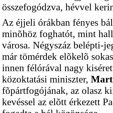
összefogódzva, hévvel keri
Az éjjeli órákban fényes bá
minõhöz foghatót, mint hall
városa. Négyszáz belépti-jeg
már tömérdek elõkelõ sokasá
innen félórával nagy kiséret
közoktatási miniszter,
Mart
fõpártfogójának, az olasz ki
kevéssel az elõtt érkezett 