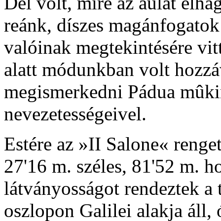
Dél volt, mire az aulát elh
reánk, díszes magánfogatok 
valóinak megtekintésére vit
alatt módunkban volt hozzá
megismerkedni Pádua mûkin
nevezetességeivel.
Estére az »II Salone« reng
27'16 m. széles, 81'52 m. h
látványosságot rendeztek a
oszlopon Galilei alakja áll,