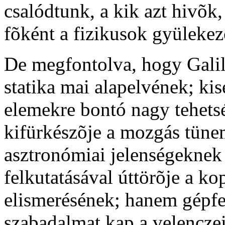
csalódtunk, a kik azt hivõ
fõként a fizikusok gyülekez
De megfontolva, hogy Galil
statika mai alapelvének; kis
elemekre bontó nagy tehets
kifürkészõje a mozgás tüne
asztronómiai jelenségeknek
felkutatásával úttörõje a ko
elismerésének; hanem gépfel
szabadalmat kap a velenczei