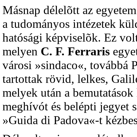
Másnap délelõtt az egyetem
a tudományos intézetek küld
hatósági képviselõk. Ez volt
melyen
C. F. Ferraris
egyet
városi »sindaco«, továbbá P
tartottak rövid, lelkes, Gali
melyek után a bemutatások 
meghívót és belépti jegyet 
»Guida di Padova«-t kézbes