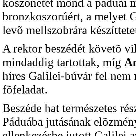
köszönetet mond a páduai 
bronzkoszorúért, a melyet 
levõ mellszobrára készíttetet
A rektor beszédét követõ vi
mindaddig tartottak, míg
An
híres Galilei-búvár fel nem 
fõfeladat.
Beszéde hat természetes rész
Páduába jutásának elõzmény
ellenkezésbe jutott Galilei a