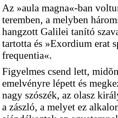
Az »aula magna«-ban voltu
teremben, a melyben hároms
hangzott Galilei tanító sza
tartotta és »Exordium erat
frequentia«.
Figyelmes csend lett, midõ
emelvényre lépett és megke
nagy szószék, az olasz királ
a zászló, a melyet ez alkal