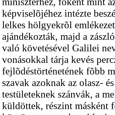
miniszterhez, fõként mint az
képviselõjéhez intézte beszé
lelkes hölgyekrõl emlékezet
ajándékozták, majd a zász
való követésével Galilei n
vonásokkal tárja kevés perc
fejlõdéstörténetének fõbb 
szavak azoknak az olasz- é
testületeknek szánvák, a me
küldöttek, részint másként 