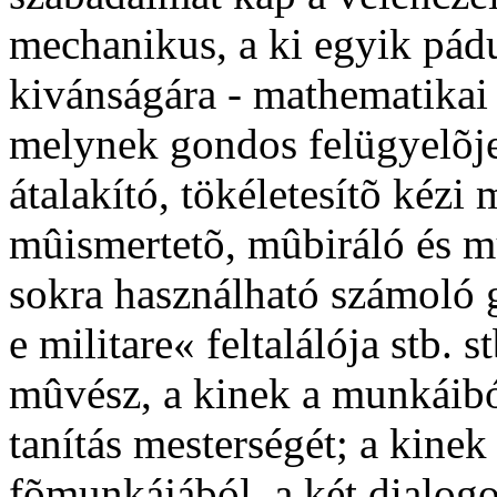
mechanikus, a ki egyik pádu
kivánságára - mathematikai 
melynek gondos felügyelõje
átalakító, tökéletesítõ kézi
mûismertetõ, mûbiráló és m
sokra használható számoló
e militare« feltalálója stb. s
mûvész, a kinek a munkáibó
tanítás mesterségét; a kinek
fõmunkájából, a két dialogo