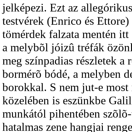
jelképezi. Ezt az allegóriku
testvérek (Enrico és Ettore)
tömérdek falzata mentén itt
a melybõl jóizû tréfák özön
meg színpadias részletek a 
bormérõ bódé, a melyben de
borokkal. S nem jut-e most
közelében is eszünkbe Galil
munkától pihentében szõlõ-
hatalmas zene hangjai renge