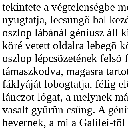
tekintete a végtelenségbe m
nyugtatja, lecsüngõ bal kez
oszlop lábánál géniusz áll ki
köré vetett oldalra lebegõ 
oszlop lépcsõzetének felsõ 
támaszkodva, magasra tarto
fáklyáját lobogtatja, félig el
lánczot lógat, a melynek má
vasalt gyûrûn csüng. A géni
hevernek, a mi a Galilei-tõl