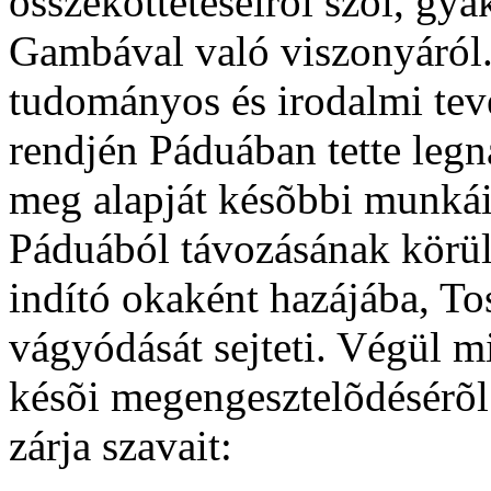
összeköttetéseirõl szól, gya
Gambával való viszonyáról. 
tudományos és irodalmi tev
rendjén Páduában tette legn
meg alapját késõbbi munkáin
Páduából távozásának körül
indító okaként hazájába, To
vágyódását sejteti. Végül 
késõi megengesztelõdésérõl
zárja szavait: