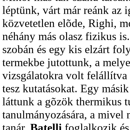
léptünk, várt már reánk az 
közvetetlen elõde, Righi, m
néhány más olasz fizikus is
szobán és egy kis elzárt fo
termekbe jutottunk, a melye
vizsgálatokra volt felállítv
tesz kutatásokat. Egy mási
láttunk a gõzök thermikus 
tanulmányozására, a mivel m
tanár,
Batelli
foglalkozik és