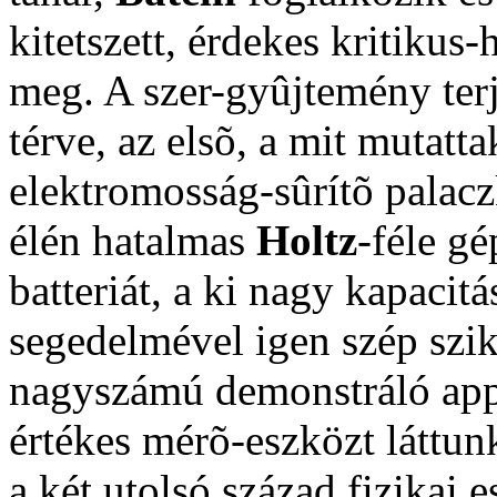
kitetszett, érdekes kritikus-
meg. A szer-gyûjtemény ter
térve, az elsõ, a mit mutatt
elektromosság-sûrítõ palacz
élén hatalmas
Holtz
-féle g
batteriát, a ki nagy kapacit
segedelmével igen szép szikr
nagyszámú demonstráló app
értékes mérõ-eszközt láttun
a két utolsó század fizikai 