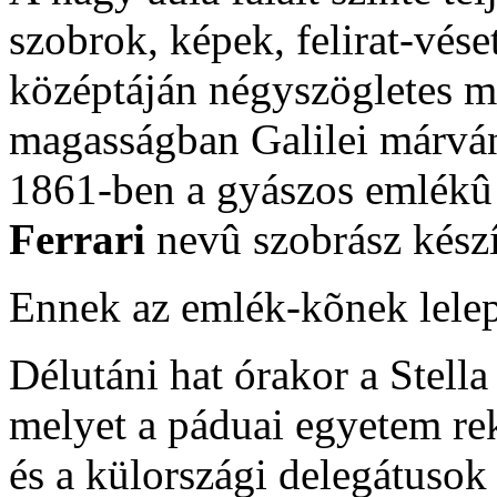
szobrok, képek, felirat-vése
középtáján négyszögletes 
magasságban Galilei márvá
1861-ben a gyászos emlékû 
Ferrari
nevû szobrász készí
Ennek az emlék-kõnek lelepl
Délutáni hat órakor a Stell
melyet a páduai egyetem rek
és a külországi delegátusok 