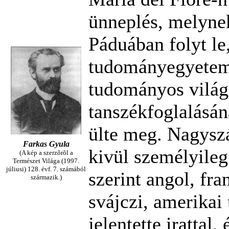
ünneplés, melyne
Páduában folyt le
tudományegyetem 
tudományos világ 
tanszékfoglalásá
ülte meg. Nagysz
Farkas Gyula
kivül személyileg
(A kép a szerzõrõl a
Természet Világa (1997.
júliusi) 128. évf. 7. számából
szerint angol, fra
származik.)
svájczi, amerikai
jelentette irattal