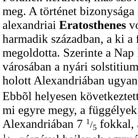
meg. A történet bizonysága 
alexandriai
Eratosthenes
vo
harmadik században, a ki a 
megoldotta. Szerinte a Na
városában a nyári solstitium
holott Alexandriában ugya
Ebbõl helyesen következtette
mi egyre megy, a függélyek
1
Alexandriában 7
fokkal, 
/
5
1