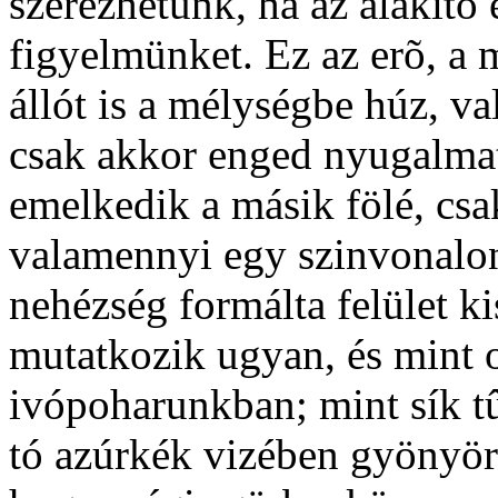
szerezhetünk, ha az alakító 
figyelmünket. Ez az erõ, a
állót is a mélységbe húz, 
csak akkor enged nyugalmat
emelkedik a másik fölé, csa
valamennyi egy szinvonalon 
nehézség formálta felület k
mutatkozik ugyan, és mint 
ivópoharunkban; mint sík tû
tó azúrkék vizében gyönyör