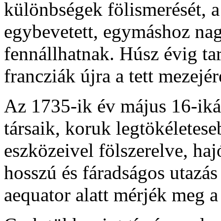
különbségek fölismerését, 
egybevetett, egymáshoz nag
fennállhatnak. Húsz évig tar
francziák újra a tett mezejér
Az 1735-ik év május 16-ik
társaik, koruk legtökéletese
eszközeivel fölszerelve, ha
hosszú és fáradságos utazás 
aequator alatt mérjék meg a