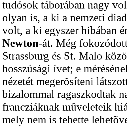
tudósok táborában nagy volt
olyan is, a ki a nemzeti dia
volt, a ki egyszer hibában é
Newton
-át. Még fokozódot
Strassburg és St. Malo közö
hosszúsági ívet; e mérésén
nézetét megerõsíteni látszot
bizalommal ragaszkodtak n
francziáknak mûveleteik hi
mely nem is tehette lehetõv