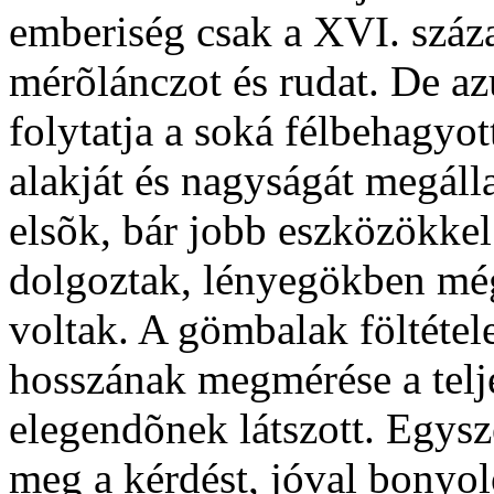
emberiség csak a XVI. száza
mérõlánczot és rudat. De azu
folytatja a soká félbehagyo
alakját és nagyságát megáll
elsõk, bár jobb eszközökkel 
dolgoztak, lényegökben még
voltak. A gömbalak föltétel
hosszának megmérése a telj
elegendõnek látszott. Egysz
meg a kérdést, jóval bonyol