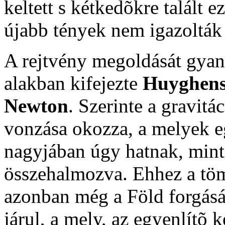
keltett s kétkedõkre talált
újabb tények nem igazolták 
A rejtvény megoldását gyan
alakban kifejezte
Huyghen
Newton
. Szerinte a gravit
vonzása okozza, a melyek e
nagyjában úgy hatnak, min
összehalmozva. Ehhez a tö
azonban még a Föld forgás
járul, a mely, az egyenlítõ