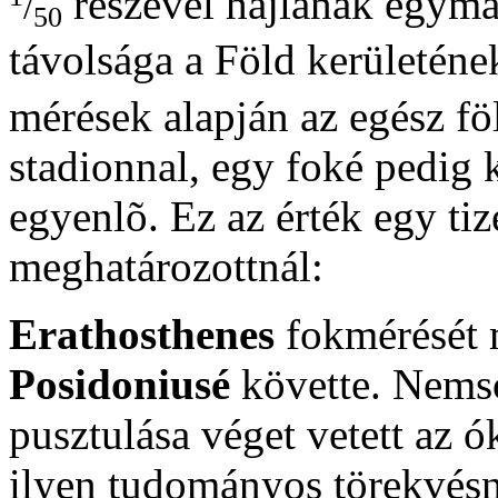
részével hajlanak egymás
/
50
távolsága a Föld kerületén
mérések alapján az egész f
stadionnal, egy foké pedig 
egyenlõ. Ez az érték egy t
meghatározottnál:
Erathosthenes
fokmérését 
Posidoniusé
követte. Nemso
pusztulása véget vetett az 
ilyen tudományos törekvésn