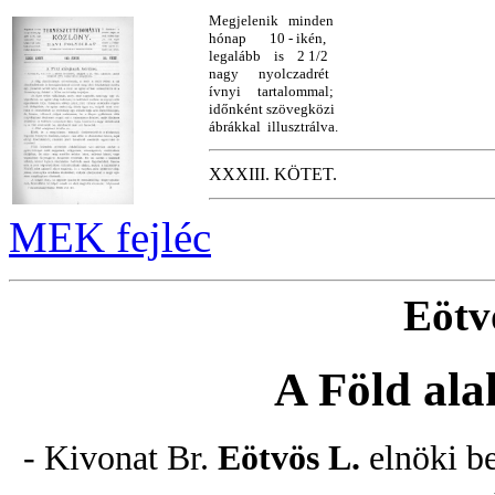
Megjelenik minden
hónap 10 - ikén,
legalább is 2 1/2
nagy nyolczadrét
ívnyi tartalommal;
időnként szövegközi
ábrákkal illusztrálva.
XXXIII. KÖTET.
MEK fejléc
Eötv
A Föld ala
- Kivonat Br.
Eötvös L.
elnöki b