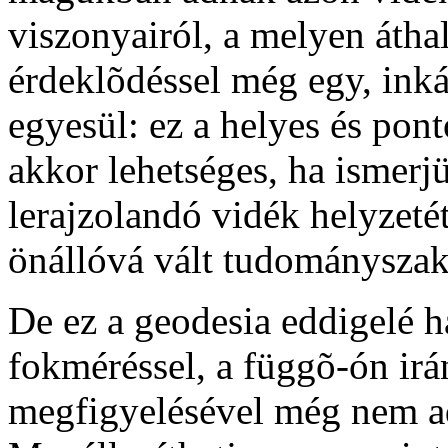
viszonyairól, a melyen áth
érdeklõdéssel még egy, inká
egyesül: ez a helyes és pont
akkor lehetséges, ha ismerjü
lerajzolandó vidék helyzeté
önállóvá vált tudományszak,
De ez a geodesia eddigelé h
fokméréssel, a függõ-ón irá
megfigyelésével még nem ad