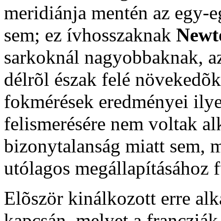
meridiánja mentén az egy-e
sem; ez ívhosszaknak
Newt
sarkoknál nagyobbaknak, az
délrõl észak felé növekedõk
fokmérések eredményei ily
felismerésére nem voltak a
bizonytalanság miatt sem, 
utólagos megállapításához 
Elõször kinálkozott erre a
kapcsán, melyet a francziák