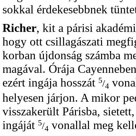
sokkal érdekesebbnek tüntet
Richer
, kit a párisi akadé
hogy ott csillagászati megf
korban újdonság számba menõ
magával. Órája Cayenneben 
5
ezért ingája hosszát
vonal
/
4
helyesen járjon. A mikor pe
visszakerült Párisba, sietett
5
ingáját
vonallal meg kell
/
4