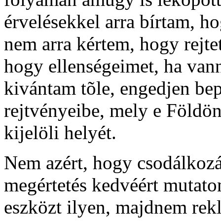
érvelésekkel arra bírtam, ho
nem arra kértem, hogy rejte
hogy ellenségeimet, ha vann
kivántam tõle, engedjen bep
rejtvényeibe, mely e Föld
kijelöli helyét.
Nem azért, hogy csodálkozá
megértetés kedvéért mutatom
eszközt ilyen, majdnem rekl