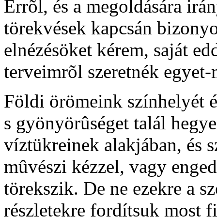
Errõl, és a megoldására irá
törekvések kapcsán bizonyos
elnézésöket kérem, saját edd
terveimrõl szeretnék egyet
Földi örömeink színhelyét 
s gyönyörûséget talál hegye
víztükreinek alakjában, és 
mûvészi kézzel, vagy engede
törekszik. De ne ezekre a s
részletekre fordítsuk most 