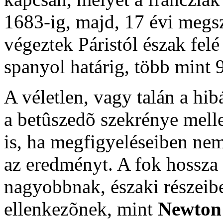
1683-ig, majd, 17 évi megs
végeztek Páristól észak felé
spanyol határig, több mint 9
A véletlen, vagy talán a hib
a betûszedõ szekrénye mellet
is, ha megfigyeléseiben ne
az eredményt. A fok hossza 
nagyobbnak, északi részeib
ellenkezõnek, mint
Newton