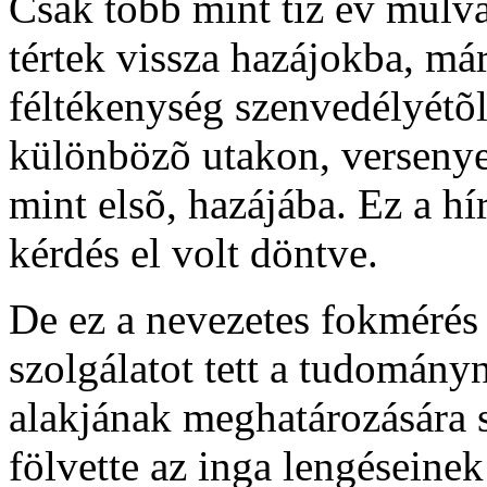
Csak több mint tíz év mulva
tértek vissza hazájokba, má
féltékenység szenvedélyétõl
különbözõ utakon, versenye
mint elsõ, hazájába. Ez a hí
kérdés el volt döntve.
De ez a nevezetes fokmérés
szolgálatot tett a tudomány
alakjának meghatározására 
fölvette az inga lengéseinek