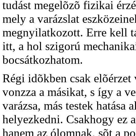
tudást megelõzõ fizikai érzé
mely a varázslat eszközein
megnyilatkozott. Erre kel
itt, a hol szigorú mechanik
bocsátkozhatom.
Régi idõkben csak elõérzet 
vonzza a másikat, s így a v
varázsa, más testek hatása a
helyezkedni. Csakhogy ez a
hanem az ólomnak, sõt a po