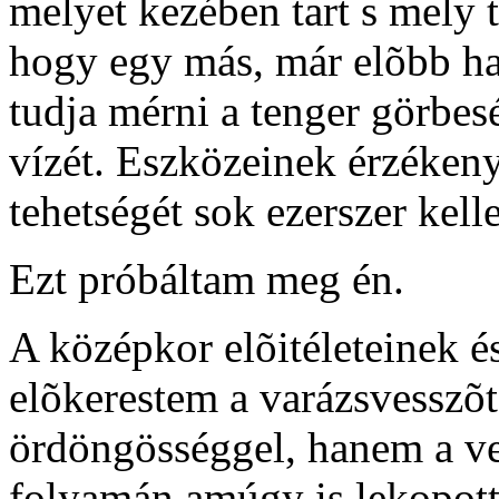
melyet kezében tart s mely 
hogy egy más, már elõbb has
tudja mérni a tenger görbes
vízét. Eszközeinek érzékeny
tehetségét sok ezerszer kell
Ezt próbáltam meg én.
A középkor elõitéleteinek é
elõkerestem a varázsvesszõt
ördöngösséggel, hanem a ves
folyamán amúgy is lekopott