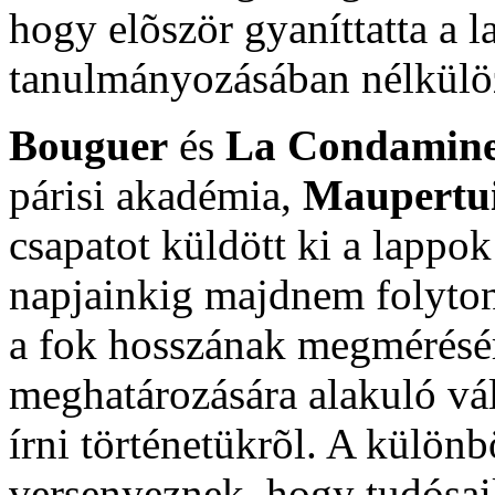
hogy elõször gyaníttatta a l
tanulmányozásában nélkülöz
Bouguer
és
La Condamin
párisi akadémia,
Maupertu
csapatot küldött ki a lappok
napjainkig majdnem folyto
a fok hosszának megmérésér
meghatározására alakuló vál
írni történetükrõl. A külö
versenyeznek, hogy tudósaik