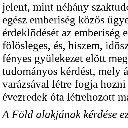
jelent, mint néhány szaktud
egész emberiség közös ügye
érdeklõdését az emberiség 
fölösleges, és, hiszem, idõs
fényes gyülekezet elõtt meg
tudományos kérdést, mely á
varázsával létre fogja hozni 
évezredek óta létrehozott m
A Föld alakjának kérdése ez