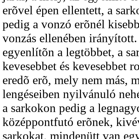
erõvel épen ellentett, a sa
pedig a vonzó erõnél kisebb
vonzás ellenében irányított.
egyenlítõn a legtöbbet, a s
kevesebbet és kevesebbet ron
eredõ erõ, mely nem más, mi
lengéseiben nyilvánuló nehé
a sarkokon pedig a legnagy
középpontfutó erõnek, kivév
sarkokat, mindenütt van egy