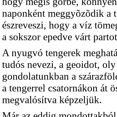
hogy mégis görbe, könnye
naponként meggyõzõdik a te
észreveszi, hogy a víz töme
a sokszor epedve várt partot
A nyugvó tengerek meghatár
tudós nevezi, a geoidot, oly
gondolatunkban a szárazföld
a tengerrel csatornákon át 
megvalósítva képzeljük.
Már az eddig mondottakból 