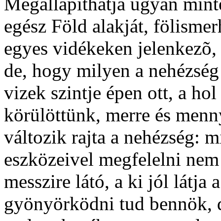
Megállapíthatja ugyan mint
egész Föld alakját, fölisme
egyes vidékeken jelenkezõ,
de, hogy milyen a nehézség 
vizek szintje épen ott, a hol
körülöttünk, merre és menn
változik rajta a nehézség: m
eszközeivel megfelelni nem 
messzire látó, a ki jól látja
gyönyörködni tud bennök, de