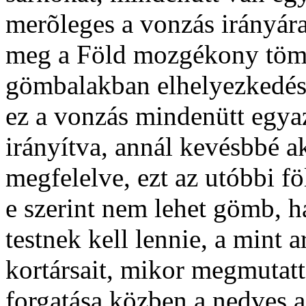
merõleges a vonzás irányára
meg a Föld mozgékony töme
gömbalakban elhelyezkedés
ez a vonzás mindenütt egya
irányítva, annál kevésbbé a
megfelelve, ezt az utóbbi föl
e szerint nem lehet gömb, h
testnek kell lennie, a mint 
kortársait, mikor megmutat
forgatása közben a nedves 