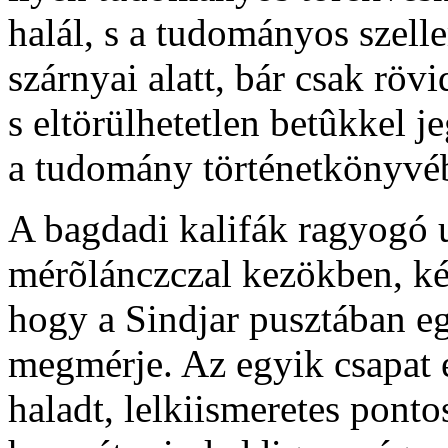
halál, s a tudományos szell
szárnyai alatt, bár csak rövi
s eltörülhetetlen betûkkel j
a tudomány történetkönyvé
A bagdadi kalifák ragyogó 
mérõlánczczal kezökben, két
hogy a Sindjar pusztában e
megmérje. Az egyik csapat é
haladt, lelkiismeretes pont