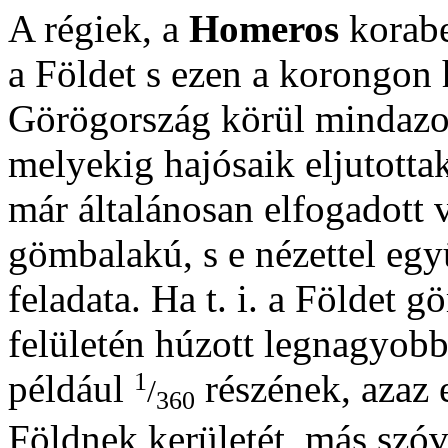
A régiek, a
Homeros
korabe
a Földet s ezen a korongon
Görögország körül mindazok
melyekig hajósaik eljutotta
már általánosan elfogadott v
gömbalakú, s e nézettel egy
feladata. Ha t. i. a Földet
felületén húzott legnagyobb
1
például
részének, azaz 
/
360
Földnek kerületét, más szóv