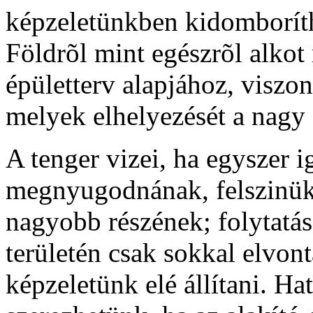
képzeletünkben kidomboríth
Földrõl mint egészrõl alkot
épületterv alapjához, viszo
melyek elhelyezését a nagy 
A tenger vizei, ha egyszer 
megnyugodnának, felszinük
nagyobb részének; folytatás
területén csak sokkal elvo
képzeletünk elé állítani. Ha