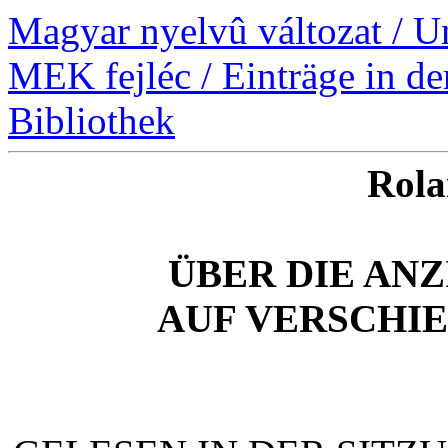
Magyar nyelvû változat / U
MEK fejléc / Einträge in d
Bibliothek
Rola
ÜBER DIE AN
AUF VERSCHI