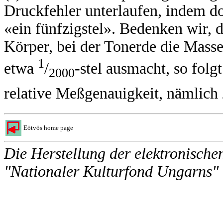
Druckfehler unterlaufen, indem dor
«ein fünfzigstel». Bedenken wir, d
Körper, bei der Tonerde die Masse
1
etwa
/
-stel ausmacht, so folg
2000
relative Meßgenauigkeit, nämlic
Eötvös home page
Die Herstellung der elektronische
"Nationaler Kulturfond Ungarns" u