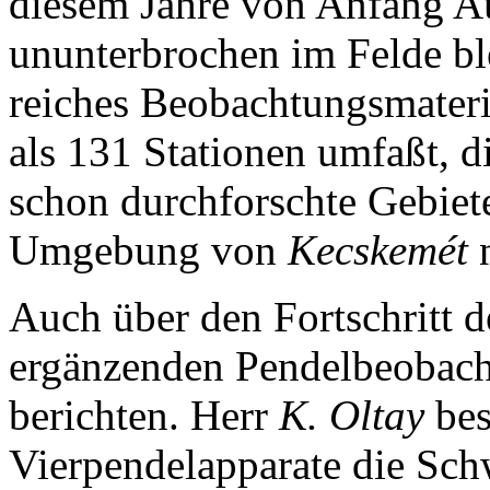
diesem Jahre von Anfang A
ununterbrochen im Felde ble
reiches Beobachtungsmateri
als 131 Stationen umfaßt, 
schon durchforschte Gebiete
Umgebung von
Kecskemét
n
Auch über den Fortschritt 
ergänzenden Pendelbeobach
berichten. Herr
K. Oltay
bes
Vierpendelapparate die Sch