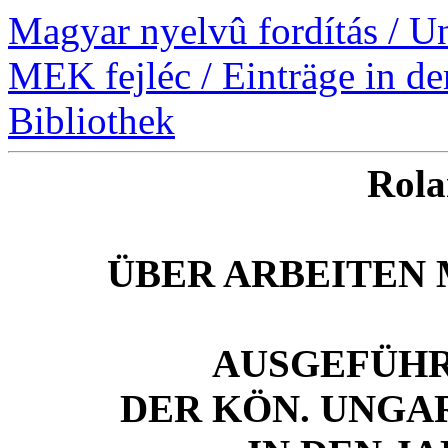
Magyar nyelvû fordítás / U
MEK fejléc / Einträge in d
Bibliothek
Rola
ÜBER ARBEITEN
AUSGEFÜHR
DER KÖN. UNGA