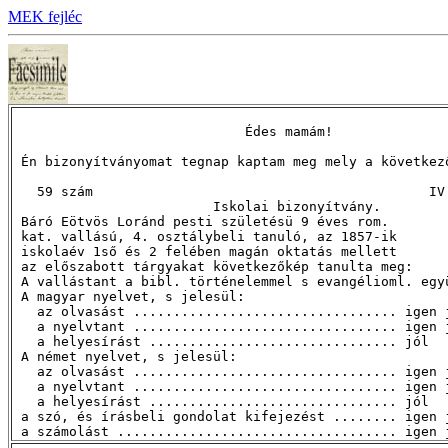
MEK fejléc
                             Édes mamám!

 Én bizonyítványomat tegnap kaptam meg mely a következő
   59 szám                                          IV.
                         Iskolai bizonyítvány.

 Báró Eötvös Loránd pesti születésü 9 éves rom. 

 kat. vallású, 4. osztálybeli tanuló, az 1857-ik

 iskolaév 1ső és 2 felében magán oktatás mellett

 az előszabott tárgyakat következőkép tanulta meg:

 A vallástant a bibl. történelemmel s evangélioml. együ
 A magyar nyelvet, s jelesül:

   az olvasást ................................. igen j
   a nyelvtant ................................. igen j
   a helyesírást ............................... jól

 A német nyelvet, s jelesül:

   az olvasást ................................. igen j
   a nyelvtant ................................. igen j
   a helyesírást ............................... jól

 a szó, és írásbeli gondolat kifejezést ........ igen j