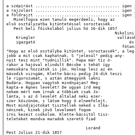
 a szépírást ................................... igen j
 a rajzolást ................................... igen j
 a földrajzt ................................... igen j
    Minélfogva ezen tanuló megérdemli, hogy az 

 első osztályzatba kitüntetéssel soroztassék.

    Pest beli főiskolából julius hó 16-dik 1857

                                              Nikolini 
     Kriegler                                  vallások
     igazgató                                       és

                                                 főtaní
 "Hogy az első osztályba kitüntet. soroztassék", a leg-
 jobb a mit csak kaphatnak. S "jelesül" pedig any-

 nyit tesz mint "tudniillik". Papa már tíz ó-

 rakor a hajóval elindult Bécsbe s tehát így

 nemsokára hozzátok is jön. Holnap lesz az én

 második vizsgám, Klette-bácsi pedig 24-dik teszi

 le rigorozumát, s aztán átmegyünk lakni

 Budára. Hogyan vagytok mindnyájan? Meg-

 kapta-e Ágnes levelét? De ugyan írd meg 

 nekem mért nem írnak a többiek csak Jo-

 lánta, s az ő levelét általad neki ezer-

 szer köszönöm, s látom hogy ő elnemfelejt.

 Most mindjájotokat tisztellek neked s Ilka-

 néninek, kinek jövő levelemet fogom 

 írni kezeit csókolom. Klette-bácsitól tisz-

 teleteket mondva maradok szerető fiad

                                  Loránd
